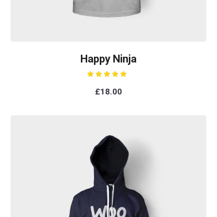
Happy Ninja
Rated
5.00
out of 5
£
18.00