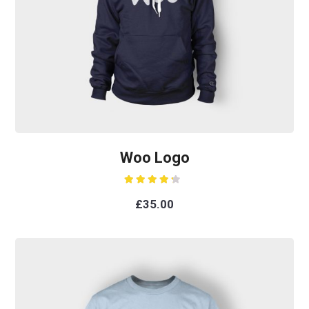
Woo Logo
Rated
4.00
out
£
35.00
of 5